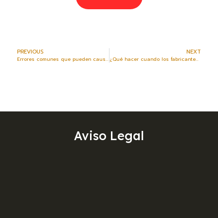
PREVIOUS
NEXT
Errores comunes que pueden causar accidentes en motocicleta y cómo evitarlos
¿Qué hacer cuando los fabricantes son responsables de tu accidente de moto?
Aviso Legal