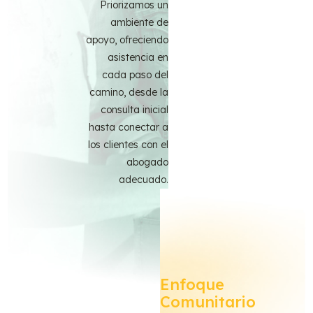
Priorizamos un
ambiente de
apoyo, ofreciendo
asistencia en
cada paso del
camino, desde la
consulta inicial
hasta conectar a
los clientes con el
abogado
adecuado.
Enfoque
Comunitario