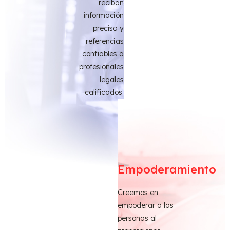
reciban
información
precisa y
referencias
confiables a
profesionales
legales
calificados.
Empoderamiento
Creemos en
empoderar a las
personas al