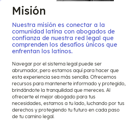
con
Misión
abogados
locales
Conéctate
capacitados
Nuestra misión es conectar a la
con
que
comunidad latina con abogados de
un
hablan
confianza de nuestra red legal que
Abogado
tu
comprenden los desafíos únicos que
en
idioma
enfrentan los latinos.
Minutos
Primera
y
Consulta
comprenden
Nuestro
Navegar por el sistema legal puede ser
Legal
los
rápido
abrumador, pero estamos aquí para hacer que
Confidenci
desafíos
proceso
esta experiencia sea más sencilla. Ofrecemos
sin
que
de
recursos para mantenerte informado y protegido,
Costo
enfrenta
recopilación
brindándote la tranquilidad que mereces. Al
la
de
Obtén
ofrecerte el mejor abogado para tus
comunidad
información
tu
necesidades, estamos a tu lado, luchando por tus
latina.
nos
primera
derechos y protegiendo tu futuro en cada paso
Respaldados
permite
consulta
de tu camino legal.
por
entender
legal
un
tu
confidencial
equipo
situación
sin