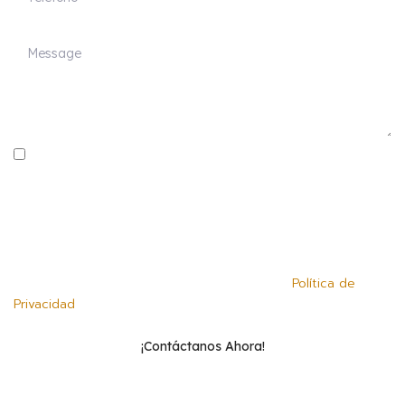
Al marcar la casilla, aceptas recibir correos electrónicos con
contenido educativo sobre tus derechos y mensajes de texto
únicamente para encuestas sobre tu experiencia con nosotros.
Puedes optar por no recibir mensajes de texto respondiendo
STOP o solicitar más información respondiendo HELP. La
frecuencia de los mensajes puede variar. Pueden aplicar
Política de
tarifas de datos y mensajes. Consulta nuestra
Privacidad
para más detalles sobre el uso de tus datos.
¡Contáctanos Ahora!