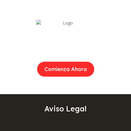
No esperes más para comenzar tu
trámite legal, ¡actúa ahora!
Comienza Ahora
Aviso Legal