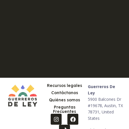
Recursos legales
Guerreros De
Contáctanos
Ley
5900 Balcones Dr
Quiénes somos
#19678, Austin, TX
Preguntas
Frecuentes
78731, United
States